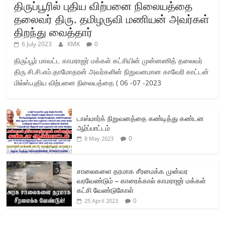
திருப்பூரில் புதிய விற்பனை நிலையத்தை
தலைவர் திரு. தமிழருவி மணியன் அவர்கள்
திறந்து வைத்தார்
6 July 2023
KMK
0
திருப்பூர் மாவட்ட காமராஜர் மக்கள் கட்சியின் முன்னணித் தலைவர்
திரு சி.சி.எம்.தாமோதரன் அவர்களின் நிறுவனமான காவேரி காட்டன்
மில்ஸ்,புதிய விற்பனை நிலையத்தை ( 06 -07 -2023
டாஸ்மார்க் நிறுவனத்தை கண்டித்து கண்டன
ஆர்ப்பாட்டம்
0
8 May 2023
சாலைகளை தரமாக சீரமைக்க முன்வர
வரவேண்டும் – காரைக்கால் காமராஜர் மக்கள்
கட்சி வேண்டுகோள்
0
25 April 2023