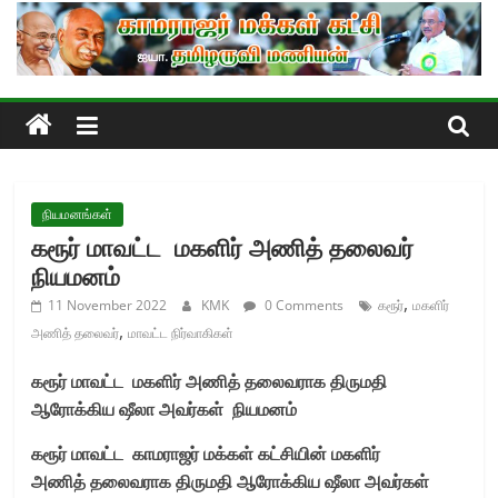
Skip
to
content
நியமனங்கள்
கரூர் மாவட்ட மகளிர் அணித் தலைவர்
நியமனம்
,
11 November 2022
KMK
0 Comments
கரூர்
மகளிர்
,
அணித் தலைவர்
மாவட்ட நிர்வாகிகள்
கரூர் மாவட்ட
மகளிர் அணித்
தலைவராக திருமதி
ஆரோக்கிய ஷீலா
அவர்கள்
நியமனம்
கரூர் மாவட்ட காமராஜர் மக்கள் கட்சியின்
மகளிர்
அணித்
தலைவராக திருமதி
ஆரோக்கிய ஷீலா அவர்கள்