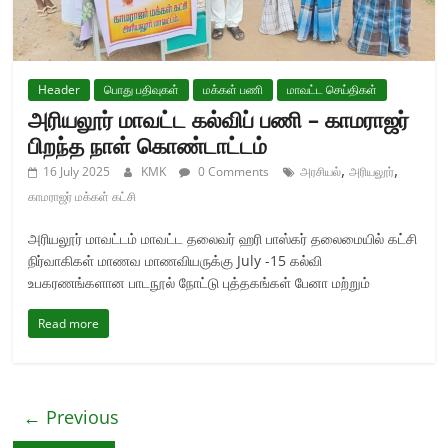
Header
பொது பதிவுகள்
மக்கள் பணி
மாவட்ட செய்திகள்
அரியலூர் மாவட்ட கல்விப் பணி – காமராஜர்
பிறந்த நாள் கொண்டாட்டம்
,
,
16 July 2025
KMK
0 Comments
அரசியல்
அரியலூர்
காமராஜர் மக்கள் கட்சி
அரியலூர் மாவட்டம் மாவட்ட தலைவர் ஹரி பாஸ்கர் தலைமையில் கட்சி
நிர்வாகிகள் மாணவ மாணவியருக்கு July -15 கல்வி
உபகரணங்களான பாடநூல் நோட்டு புத்தகங்கள் பேனா மற்றும்
Read more
← Previous