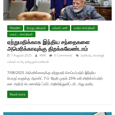
Header
பொது பதிவுகள்
மக்கள் பணி
மாநில செய்திகள்
மாவட்ட செய்திகள்
ஏற்றுமதிக்காக இந்திய சந்தைகளை
அமெரிக்காவுக்கு திறக்கவேண்டாம்
,
7 August 2025
KMK
0 Comments
அரசியல்
காமராஜர்
,
மக்கள் கட்சி
தமிழருவி மணியன்
7/08/2025 அமெரிக்காவுக்கு ஏற்றுமதி செய்யப்படும் இந்திய
பொருட்களுக்கு ஆகஸ்ட் 7-ம் தேதி முதல் 25% வரி விதிக்கப்படும்
என அதிபர் டொனால்டு ட்ரம்ப் அறிவித்துவிட்டார். அது தவிர,
Read more