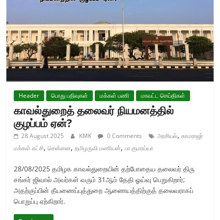
Header
பொது பதிவுகள்
மக்கள் பணி
மாவட்ட செய்திகள்
காவல்துறைத் தலைவர் நியமனத்தில்
குழப்பம் ஏன்?
,
28 August 2025
KMK
0 Comments
அரசியல்
காமராஜர்
,
,
,
மக்கள் கட்சி
சென்னை
தமிழருவி மணியன்
பா குமரய்யா
28/08/2025 தமிழக காவல்துறையின் தற்போதைய தலைவர் திரு
சங்கர் ஜிவால் அவர்கள் வரும் 31ஆம் தேதி ஓய்வு பெறுகிறார்;
அதற்குப்பின் தீயணைப்புத்துறை ஆணையத்திற்குத் தலைவராகப்
பொறுப்பு ஏற்கிறார்.