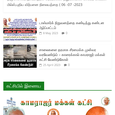
மில்ஸ்,புதிய விற்பனை நிலையத்தை ( 06 -07 -2023
டாஸ்மார்க் நிறுவனத்தை கண்டித்து கண்டன
ஆர்ப்பாட்டம்
0
8 May 2023
சாலைகளை தரமாக சீரமைக்க முன்வர
வரவேண்டும் – காரைக்கால் காமராஜர் மக்கள்
கட்சி வேண்டுகோள்
0
25 April 2023
கட்சியில் இணைய