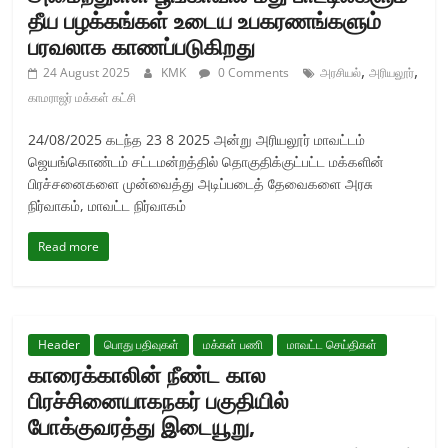
தீய பழக்கங்கள் உடைய உபகரணங்களும்
பரவலாக காணப்படுகிறது
,
,
24 August 2025
KMK
0 Comments
அரசியல்
அரியலூர்
காமராஜர் மக்கள் கட்சி
24/08/2025 கடந்த 23 8 2025 அன்று அரியலூர் மாவட்டம்
ஜெயங்கொண்டம் சட்டமன்றத்தில் தொகுதிக்குட்பட்ட மக்களின்
பிரச்சனைகளை முன்வைத்து அடிப்படைத் தேவைகளை அரசு
நிர்வாகம், மாவட்ட நிர்வாகம்
Read more
Header
பொது பதிவுகள்
மக்கள் பணி
மாவட்ட செய்திகள்
காரைக்காலின் நீண்ட கால
பிரச்சினையாகநகர் பகுதியில்
போக்குவரத்து இடையூறு,