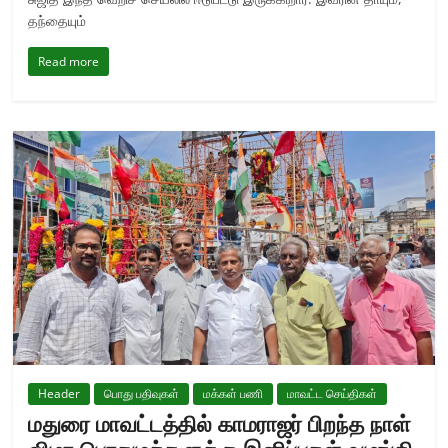
தந்தையும்
Read more
Header
பொது பதிவுகள்
மக்கள் பணி
மாவட்ட செய்திகள்
மதுரை மாவட்டத்தில் காமராஜர் பிறந்த நாள்