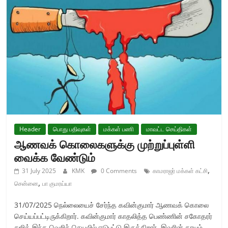
Header
பொது பதிவுகள்
மக்கள் பணி
மாவட்ட செய்திகள்
ஆணவக் கொலைகளுக்கு முற்றுப்புள்ளி
வைக்க வேண்டும்
,
31 July 2025
KMK
0 Comments
காமராஜர் மக்கள் கட்சி
,
சென்னை
பா குமரய்யா
31/07/2025 நெல்லையைச் சேர்ந்த கவின்குமார் ஆணவக் கொலை
செய்யப்பட்டிருக்கிறார். கவின்குமார் காதலித்த பெண்ணின் சகோதரர்
சுஜித் இந்த வெறிச் செயலில் ஈடுபட்டு இருக்கிறார். இவரின் தாயும்,