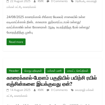
,
22 August 2025
KMK
0 Comments
அரசியல்
காமராஜர்
,
மக்கள் கட்சி
காரைக்கால்
24/08/2025 காரைக்கால் சிங்கார வேலவர் சாலையில் உள்ள
வடிவாய்க்கால் நீண்ட காலமாக தூர்வாரப்படாமல் உள்ளது!
வாய்க்காலில் உள்ள கோரைகள் ஆறடி உயரத்திற்கு மேல் உள்ளது!
6மாதத்திற்கு முன்பு
Read more
Header
பொது பதிவுகள்
மக்கள் பணி
மாவட்ட செய்திகள்
காரைக்கால்-பேரளம் பகுதியில் பயிற்சி ரயில்
எஞ்சின்களை இயக்குவது ஏன்?
14 August 2025
KMK
0 Comments
காமராஜர் மக்கள்
,
கட்சி
காரைக்கால்