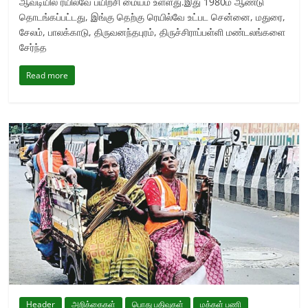
ஆவடியில் ரயில்வே பயிற்சி மையம் உள்ளது.இது 1980ம் ஆண்டு
தொடங்கப்பட்டது, இங்கு தெற்கு ரெயில்வே உட்பட சென்னை, மதுரை,
சேலம், பாலக்காடு, திருவனந்தபுரம், திருச்சிராப்பள்ளி மண்டலங்களை
சேர்ந்த
Read more
Header
அறிக்கைகள்
பொது பதிவுகள்
மக்கள் பணி