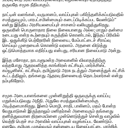
தருவதே சமூக நீதியாகும்.
நாட்டின் வளங்கள், வருமானம், வாய்ப்புகள் பகிர்ந்தளிக்கப்படுவதில்
சமத்துவமும், பாரபட்சமின்மையும் கடைப்பிடிக்கப்பட வேண்டும்”
என்று இந்திய அரசியலமைப்புச் சாசனம் வலியுறுத்துகிறது.
ஒருவரின் பொருளாதார நிலை நிலையானது அல்ல; மாறும் தன்மை
உடையது என்ற கூற்றையும் கருத்தில் கொண்டால், இந்தப் பிரிவில்
இட ஒதுக்கீடு பெற்றோரின் நிலையை, மேம்பாட்டைச் சீராய்வு
செய்யும் முறையைக் கொண்டு வரலாம். அதனை விடுத்து
ஒட்டுமொத்தமாக எதிர்ப்பது என்பது, சரியான நிலைப்பாடு அன்று.
இந்த மசோதா, நாடாளுமன்ற அவைகளில் விவாதத்திற்கு
வந்தபோது ஆதரவளித்த காங்கிரஸ் கட்சியும், மார்க்சிஸ்ட்
கம்யூனிஸ்ட் கட்சியும், தமிழ்நாடு அரசு நடத்தும் அனைத்துக் கட்சிக்
கூட்டத்திலும், தங்களது ஆதரவு நிலையைத் தொடர்வார்கள் என்று
நம்புகிறோம்.
சமூக அடையாளங்களை முன்னிறுத்தி ஒருவருக்கு வாய்ப்பு
மறுக்கப்படுவது அநீதி. அதுவே சமத்துவமின்மைக்கு
அடித்தளமாகிறது. இனம் மொழி, சாதி, பாலினம், மதம் போன்ற
வேறுபாடுகள் இருந்தாலும் மனிதர்கள் அனைவரும் தங்களது
தனித்துவமான திறமையினை முன்னெடுத்துச் சென்று வாழ்வில்
வெற்றி பெறச் சம அளவில் வாய்ப்புகள் வழங்கப்பட வேண்டும்.
எனவே, தமிழக முதல்வரும் தன்னுடைய நிலைப்பாட்டை மாற்றிக்