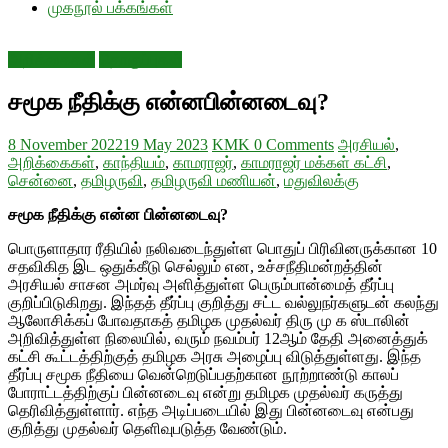
முகநூல் பக்கங்கள்
அறிக்கைகள்
தொகுப்புகள்
சமூக நீதிக்கு என்னபின்னடைவு?
8 November 2022
19 May 2023
KMK
0 Comments
அரசியல்
,
அறிக்கைகள்
,
காந்தியம்
,
காமராஜர்
,
காமராஜர் மக்கள் கட்சி
,
சென்னை
,
தமிழருவி
,
தமிழருவி மணியன்
,
மதுவிலக்கு
சமூக நீதிக்கு என்ன
பின்னடைவு
?
பொருளாதார ரீதியில் நலிவடைந்துள்ள பொதுப் பிரிவினருக்கான 10
சதவிகித இட ஒதுக்கீடு செல்லும் என, உச்சநீதிமன்றத்தின்
அரசியல் சாசன அமர்வு அளித்துள்ள பெரும்பான்மைத் தீர்ப்பு
குறிப்பிடுகிறது. இந்தத் தீர்ப்பு குறித்து சட்ட வல்லுநர்களுடன் கலந்து
ஆலோசிக்கப் போவதாகத் தமிழக முதல்வர் திரு மு க ஸ்டாலின்
அறிவித்துள்ள நிலையில், வரும் நவம்பர் 12ஆம் தேதி அனைத்துக்
கட்சி கூட்டத்திற்குத் தமிழக அரசு அழைப்பு விடுத்துள்ளது. இந்த
தீர்ப்பு சமூக நீதியை வென்றெடுப்பதற்கான நூற்றாண்டு காலப்
போராட்டத்திற்குப் பின்னடைவு என்று தமிழக முதல்வர் கருத்து
தெரிவித்துள்ளார். எந்த அடிப்படையில் இது பின்னடைவு என்பது
குறித்து முதல்வர் தெளிவுபடுத்த வேண்டும்.