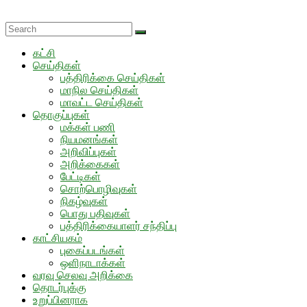
Skip
to
content
கட்சி
செய்திகள்
பத்திரிக்கை செய்திகள்
மாநில செய்திகள்
மாவட்ட செய்திகள்
தொகுப்புகள்
மக்கள் பணி
நியமனங்கள்
அறிவிப்புகள்
அறிக்கைகள்
பேட்டிகள்
சொற்பொழிவுகள்
நிகழ்வுகள்
பொது பதிவுகள்
பத்திரிக்கையாளர் சந்திப்பு
காட்சியகம்
புகைப்படங்கள்
ஒளிநாடாக்கள்
வரவு செலவு அறிக்கை
தொடர்புக்கு
உறுப்பினராக