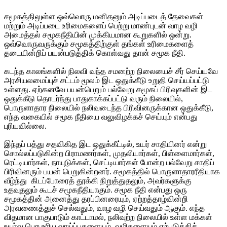
சமூகத்திலுள்ள ஒவ்வொரு மனிதனும் அடிப்படைத் தேவைகள்
மற்றும் அடிப்படை உரிமைகளைப் பெற்று மாண்புடன் வாழ வழி
அமைத்தல் சமூகநீதியின் முக்கியமான கூறுகளில் ஒன்று.
ஒவ்வொருவருக்கும் சமூகத்திற்குள் தங்கள் உரிமைகளைத்
தடையின்றிப் பயன்படுத்திக் கொள்வது தான் சமூக நீதி.
கடந்த காலங்களில் நிலவி வந்த சமனற்ற நிலையைச் சீர் செய்யவே
அரசியலமைப்புச் சட்டம் மூலம் இட ஒதுக்கீடு உறுதி செய்யப்பட்டு
உள்ளது. ஏற்கனவே பயன்பெறும் பல்வேறு சமூகப் பிரிவுகளின் இட
ஒதுக்கீடு தொடர்ந்து பாதுகாக்கப்பட்டு வரும் நிலையில்,
பொருளாதார நிலையில் நலிவடைந்த பிரிவினருக்கான ஒதுக்கீடு,
எந்த வகையில் சமூக நீதியை வலுவிழக்கச் செய்யும் என்பது
புரியவில்லை.
இந்தப் பத்து சதவிகித இட ஒதுக்கீட்டில், உயர் சாதியினர் என்று
சொல்லப்படுகின்ற பிராமணர்கள், முதலியார்கள், பிள்ளைமார்கள்,
ரெட்டியார்கள், நாயுடுக்கள், செட்டியார்கள் போன்ற பல்வேறு சாதிப்
பிரிவினரும் பயன் பெறுகின்றனர். சமூகத்தில் பொருளாதாரரீதியாக
வீழ்ந்து கிடப்போரைத் தூக்கி நிறுத்துதலும், அவர்களுக்கு
உதவுதலும் கூடச் சமூகநீதியாகும். சமூக நீதி என்பது ஒரு
சமூகத்தின் அனைத்து தரப்பினரையும், ஏற்றத்தாழ்வின்றி
அரவணைத்துச் செல்வதும், வாழ வழி செய்வதும் ஆகும். எந்த
விதமான பாகுபாடும் காட்டாமல், நலிவுற்ற நிலையில் உள்ள மக்கள்
உயர்வு பெற உரிய வாய்ப்புகளையும், வழிகளையும் ஏற்படுத்தித்