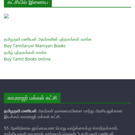
கட்சியில் இணைய
தமிழருவி மணியன் அவர்களின் புத்தகங்கள் வாங்க
Buy Tamilaruvi Maniyan Books
தமிழ் புத்தகங்கள் வாங்க
Buy Tamil Books online
காமராஜர் மக்கள் கட்சி
தமிழருவி மணியன்
அவர்கள் தலைமையிலான மாற்று அரசியலுக்கான
இயக்கம் காமராஜர் மக்கள் கட்சி.
55 ஆண்டுகால தூய்மையான பொது வாழ்க்கைக்கு சொந்தக்காரர்,
காந்தியவாதி காமராஜர் உண்மைத் தொண்டர் தமிழருவி மணியன்