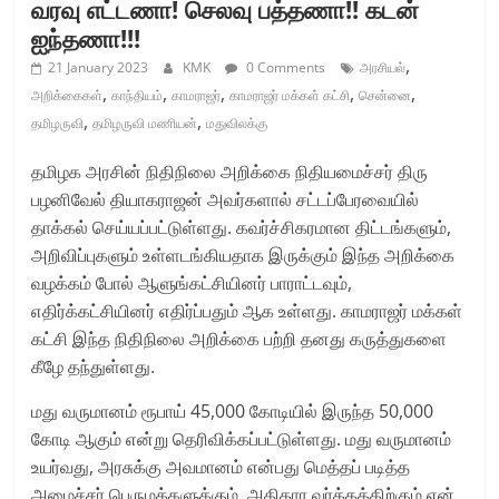
வரவு எட்டணா! செலவு பத்தணா!! கடன்
ஐந்தணா!!!
,
21 January 2023
KMK
0 Comments
அரசியல்
,
,
,
,
,
அறிக்கைகள்
காந்தியம்
காமராஜர்
காமராஜர் மக்கள் கட்சி
சென்னை
,
,
தமிழருவி
தமிழருவி மணியன்
மதுவிலக்கு
தமிழக அரசின் நிதிநிலை அறிக்கை நிதியமைச்சர் திரு
பழனிவேல் தியாகராஜன் அவர்களால் சட்டப்பேரவையில்
தாக்கல் செய்யப்பட்டுள்ளது. கவர்ச்சிகரமான திட்டங்களும்,
அறிவிப்புகளும் உள்ளடங்கியதாக இருக்கும் இந்த அறிக்கை
வழக்கம் போல் ஆளுங்கட்சியினர் பாராட்டவும்,
எதிர்க்கட்சியினர் எதிர்ப்பதும் ஆக உள்ளது. காமராஜர் மக்கள்
கட்சி இந்த நிதிநிலை அறிக்கை பற்றி தனது கருத்துகளை
கீழே தந்துள்ளது.
மது வருமானம் ரூபாய் 45,000 கோடியில் இருந்த 50,000
கோடி ஆகும் என்று தெரிவிக்கப்பட்டுள்ளது. மது வருமானம்
உயர்வது, அரசுக்கு அவமானம் என்பது மெத்தப் படித்த
அமைச்சர் பெருமக்களுக்கும், அதிகார வர்க்கத்திற்கும் ஏன்