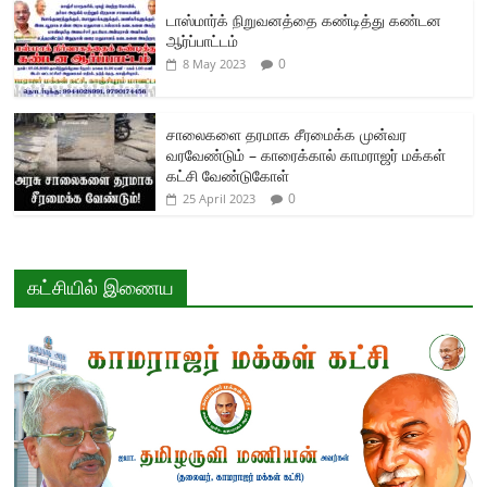
டாஸ்மார்க் நிறுவனத்தை கண்டித்து கண்டன
ஆர்ப்பாட்டம்
0
8 May 2023
சாலைகளை தரமாக சீரமைக்க முன்வர
வரவேண்டும் – காரைக்கால் காமராஜர் மக்கள்
கட்சி வேண்டுகோள்
0
25 April 2023
கட்சியில் இணைய