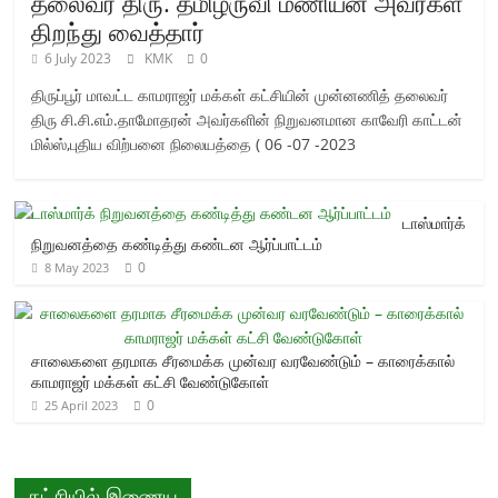
தலைவர் திரு. தமிழருவி மணியன் அவர்கள்
திறந்து வைத்தார்
6 July 2023
KMK
0
திருப்பூர் மாவட்ட காமராஜர் மக்கள் கட்சியின் முன்னணித் தலைவர்
திரு சி.சி.எம்.தாமோதரன் அவர்களின் நிறுவனமான காவேரி காட்டன்
மில்ஸ்,புதிய விற்பனை நிலையத்தை ( 06 -07 -2023
டாஸ்மார்க்
நிறுவனத்தை கண்டித்து கண்டன ஆர்ப்பாட்டம்
0
8 May 2023
சாலைகளை தரமாக சீரமைக்க முன்வர வரவேண்டும் – காரைக்கால்
காமராஜர் மக்கள் கட்சி வேண்டுகோள்
0
25 April 2023
கட்சியில் இணைய