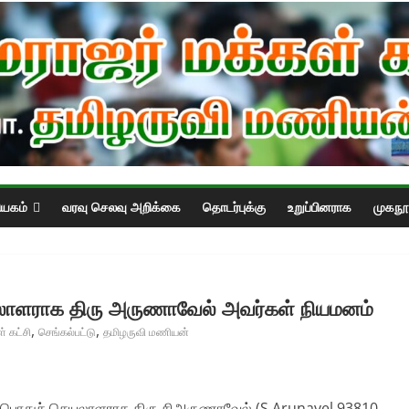
ியகம்
வரவு செலவு அறிக்கை
தொடர்புக்கு
உறுப்பினராக
முகநூல
ெயலாளராக திரு அருணாவேல் அவர்கள் நியமனம்
,
,
் கட்சி
செங்கல்பட்டு
தமிழருவி மணியன்
்டப் பொதுச் செயலாளராக திரு சிஅருணாவேல் (S Arunavel 93810