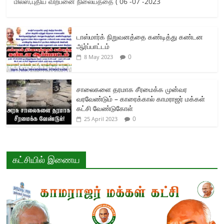
மில்ஸ்,புதிய விற்பனை நிலையத்தை ( 06 -07 -2023
டாஸ்மார்க் நிறுவனத்தை கண்டித்து கண்டன
ஆர்ப்பாட்டம்
0
8 May 2023
சாலைகளை தரமாக சீரமைக்க முன்வர
வரவேண்டும் – காரைக்கால் காமராஜர் மக்கள்
கட்சி வேண்டுகோள்
0
25 April 2023
கட்சியில் இணைய