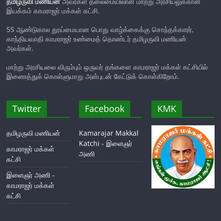
தமிழருவி மணியன்
அவர்கள் தலைமையிலான மாற்று அரசியலுக்கான
இயக்கம் காமராஜர் மக்கள் கட்சி.
55 ஆண்டுகால தூய்மையான பொது வாழ்க்கைக்கு சொந்தக்காரர்,
காந்தியவாதி காமராஜர் உண்மைத் தொண்டர் தமிழருவி மணியன்
அவர்கள்.
மாற்று அரசியலை விரும்பும் ஒருவர் தங்களை காமராஜர் மக்கள் கட்சியில்
இணைத்துக் கொள்ளுமாறு அன்புடன் கேட்டுக் கொள்கிறோம்.
Twitter
Facebook
KMK
தமிழருவி மணியன்
Kamarajar Makkal
Katchi - இளைஞர்
காமராஜர் மக்கள்
அணி
கட்சி
இளைஞர் அணி -
காமராஜர் மக்கள்
கட்சி