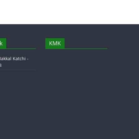
k
KMK
akkal Katchi -
ி