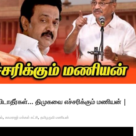
ிடாதீர்கள்… திமுகவை எச்சரிக்கும் மணியன் |
,
,
ல்
காமராஜர் மக்கள் கட்சி
தமிழருவி மணியன்