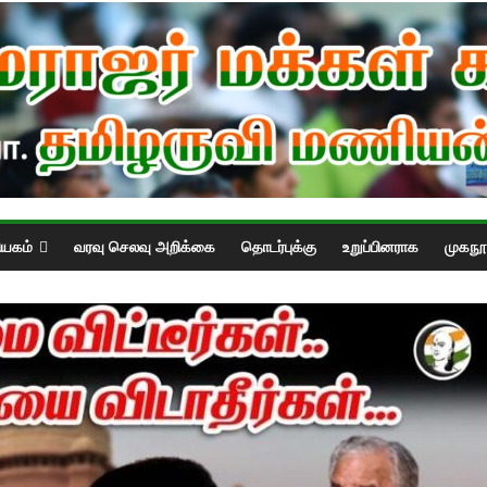
ியகம்
வரவு செலவு அறிக்கை
தொடர்புக்கு
உறுப்பினராக
முகநூல