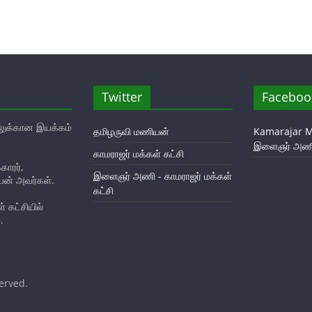
Twitter
Faceboo
ுக்கான இயக்கம்
தமிழருவி மணியன்
Kamarajar M
இளைஞர் அண
காமராஜர் மக்கள் கட்சி
ாரர்,
இளைஞர் அணி - காமராஜர் மக்கள்
யன் அவர்கள்.
கட்சி
 கட்சியில்
.
served.