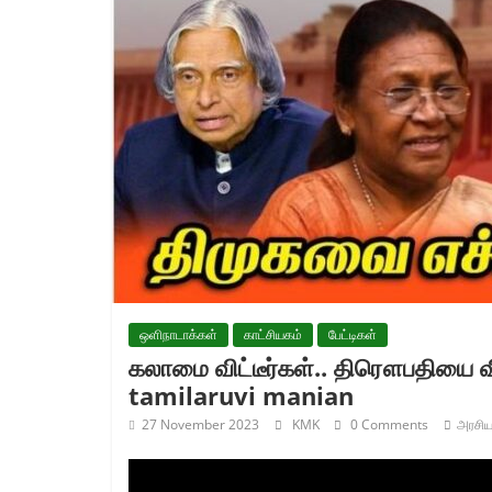
ஒளிநாடாக்கள்
காட்சியகம்
பேட்டிகள்
கலாமை விட்டீர்கள்.. திரௌபதியை வ
tamilaruvi manian
27 November 2023
KMK
0 Comments
அரசிய