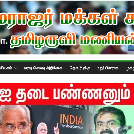
்சியகம்
வரவு செலவு அறிக்கை
தொடர்புக்கு
உறுப்பினராக
முகந