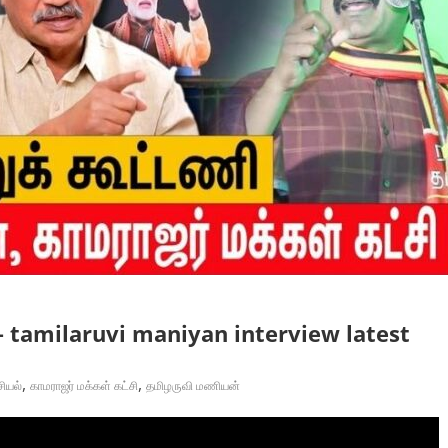
 – tamilaruvi maniyan interview latest
,
,
ியல்
காமராஜர் மக்கள் கட்சி
தமிழருவி மணியன்