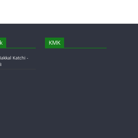
k
KMK
akkal Katchi -
ி