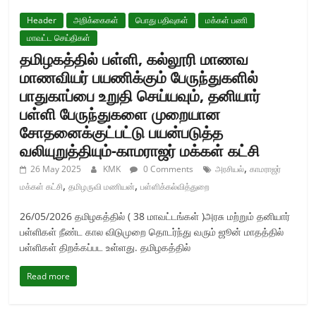
Header
அறிக்கைகள்
பொது பதிவுகள்
மக்கள் பணி
மாவட்ட செய்திகள்
தமிழகத்தில் பள்ளி, கல்லூரி மாணவ
மாணவியர் பயணிக்கும் பேருந்துகளில்
பாதுகாப்பை உறுதி செய்யவும், தனியார்
பள்ளி பேருந்துகளை முறையான
சோதனைக்குட்பட்டு பயன்படுத்த
வலியுறுத்தியும்-காமராஜர் மக்கள் கட்சி
,
26 May 2025
KMK
0 Comments
அரசியல்
காமராஜர்
,
,
மக்கள் கட்சி
தமிழருவி மணியன்
பள்ளிக்கல்வித்துறை
26/05/2026 தமிழகத்தில் ( 38 மாவட்டங்கள் )அரசு மற்றும் தனியார்
பள்ளிகள் நீண்ட கால விடுமுறை தொடர்ந்து வரும் ஜூன் மாதத்தில்
பள்ளிகள் திறக்கப்பட உள்ளது. தமிழகத்தில்
Read more