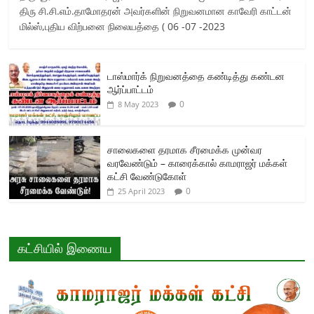
திரு சி.சி.எம்.தாமோதரன் அவர்களின் நிறுவனமான காவேரி காட்டன்
மில்ஸ்,புதிய விற்பனை நிலையத்தை ( 06 -07 -2023
டாஸ்மார்க் நிறுவனத்தை கண்டித்து கண்டன
ஆர்ப்பாட்டம்
0
8 May 2023
சாலைகளை தரமாக சீரமைக்க முன்வர
வரவேண்டும் – காரைக்கால் காமராஜர் மக்கள்
கட்சி வேண்டுகோள்
0
25 April 2023
கட்சியில் இணைய