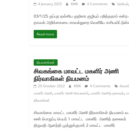
4 January 2025
KMK
0 Comments
அரசியல்
03/1/25 குப்புற தள்ளிய குதிரை குழியும் பறித்ததாம் என
தகவல் அறிக்கையை காவல்துறை வெளியே கசியவிட்டுள்ளத
Read more
நியமனங்கள்
சிவகங்கை மாவட்ட மகளிர் அணி
நிர்வாகிகள் நியமனம்
20 October 2022
KMK
0 Comments
சிவக
,
,
,
மகளிர் அணி
மகளிர் அணி செயலாளர்
மகளிர் அணித் தலைவர்
ம
நிர்வாகிகள்
சிவகங்கை மாவட்ட மகளிர் அணி நிர்வாகிகள் நியமனம் வ
எண் பொறுப்பு பெயர் 1 மாவட்ட மகளிர் அணித் தலைவர்
திருமதி ஆனந்தி முத்துக்குமார் 2 மாவட்ட மகளிர்