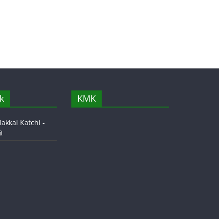
k
KMK
akkal Katchi -
ி