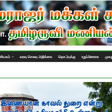
்சியகம்
வரவு செலவு அறிக்கை
தொடர்புக்கு
உறுப்பினராக
முகந