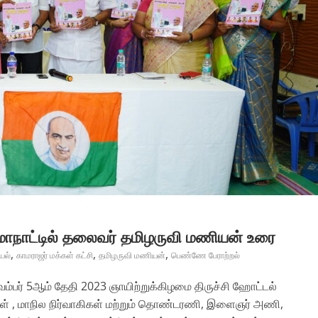
மாநாட்டில் தலைவர் தமிழருவி மணியன் உரை
,
,
,
யல்
காமராஜர் மக்கள் கட்சி
தமிழருவி மணியன்
பெண்ணே பேராற்றல்
வம்பர் 5ஆம் தேதி 2023 ஞாயிற்றுக்கிழமை திருச்சி ஹோட்டல்
ிகள் , மாநில நிர்வாகிகள் மற்றும் தொண்டரணி, இளைஞர் அணி,