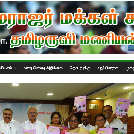
்சியகம்
வரவு செலவு அறிக்கை
தொடர்புக்கு
உறுப்பினராக
முகந