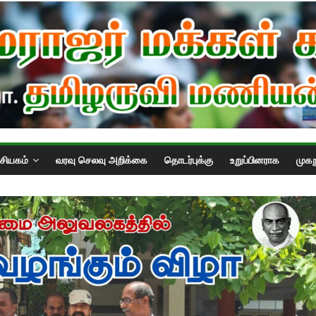
்சியகம்
வரவு செலவு அறிக்கை
தொடர்புக்கு
உறுப்பினராக
முகந