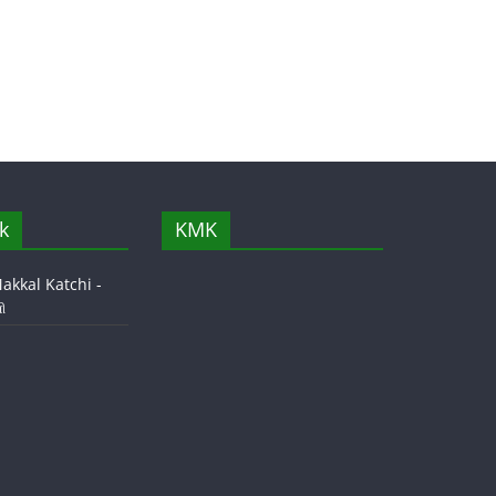
k
KMK
akkal Katchi -
ி