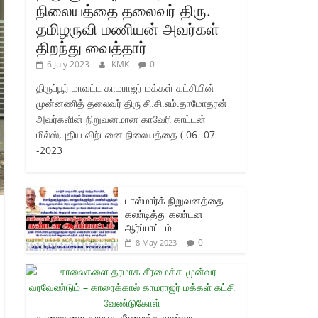
நிலையத்தை தலைவர் திரு.
தமிழருவி மணியன் அவர்கள்
திறந்து வைத்தார்
6 July 2023
KMK
0
திருப்பூர் மாவட்ட காமராஜர் மக்கள் கட்சியின்
முன்னணித் தலைவர் திரு சி.சி.எம்.தாமோதரன்
அவர்களின் நிறுவனமான காவேரி காட்டன்
மில்ஸ்,புதிய விற்பனை நிலையத்தை ( 06 -07
-2023
டாஸ்மார்க் நிறுவனத்தை
கண்டித்து கண்டன
ஆர்ப்பாட்டம்
0
8 May 2023
சாலைகளை தரமாக சீரமைக்க முன்வர