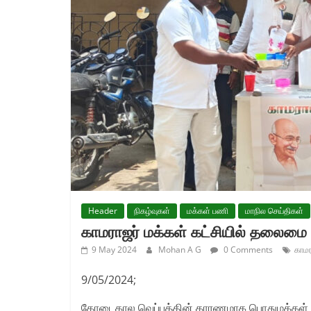
Header
நிகழ்வுகள்
மக்கள் பணி
மாநில செய்திகள்
காமராஜர் மக்கள் கட்சியில் தலைமை
9 May 2024
Mohan A G
0 Comments
காமர
9/05/2024;
கோடைகால வெப்பத்தின் காரணமாக பொதுமக்கள் பல