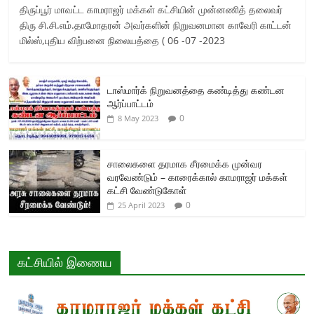
திருப்பூர் மாவட்ட காமராஜர் மக்கள் கட்சியின் முன்னணித் தலைவர்
திரு சி.சி.எம்.தாமோதரன் அவர்களின் நிறுவனமான காவேரி காட்டன்
மில்ஸ்,புதிய விற்பனை நிலையத்தை ( 06 -07 -2023
டாஸ்மார்க் நிறுவனத்தை கண்டித்து கண்டன
ஆர்ப்பாட்டம்
0
8 May 2023
சாலைகளை தரமாக சீரமைக்க முன்வர
வரவேண்டும் – காரைக்கால் காமராஜர் மக்கள்
கட்சி வேண்டுகோள்
0
25 April 2023
கட்சியில் இணைய