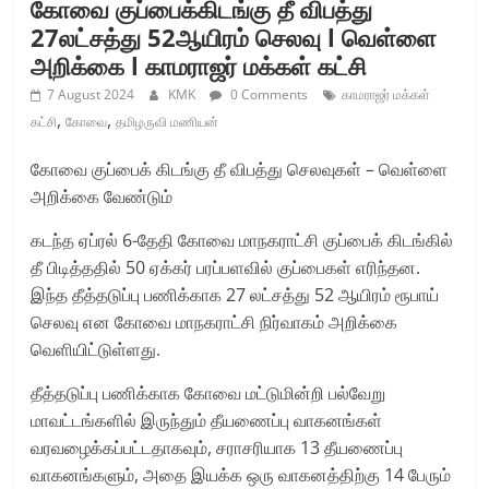
கோவை குப்பைக்கிடங்கு தீ விபத்து
27லட்சத்து 52ஆயிரம் செலவு l வெள்ளை
அறிக்கை l காமராஜர் மக்கள் கட்சி
7 August 2024
KMK
0 Comments
காமராஜர் மக்கள்
,
,
கட்சி
கோவை
தமிழருவி மணியன்
கோவை குப்பைக் கிடங்கு தீ விபத்து செலவுகள் – வெள்ளை
அறிக்கை வேண்டும்
கடந்த ஏப்ரல் 6-தேதி கோவை மாநகராட்சி குப்பைக் கிடங்கில்
தீ பிடித்ததில் 50 ஏக்கர் பரப்பளவில் குப்பைகள் எரிந்தன.
இந்த தீத்தடுப்பு பணிக்காக 27 லட்சத்து 52 ஆயிரம் ரூபாய்
செலவு என கோவை மாநகராட்சி நிர்வாகம் அறிக்கை
வெளியிட்டுள்ளது.
தீத்தடுப்பு பணிக்காக கோவை மட்டுமின்றி பல்வேறு
மாவட்டங்களில் இருந்தும் தீயணைப்பு வாகனங்கள்
வரவழைக்கப்பட்டதாகவும், சராசரியாக 13 தீயணைப்பு
வாகனங்களும், அதை இயக்க ஒரு வாகனத்திற்கு 14 பேரும்