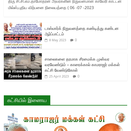
திரு சி.சி.எம்.தாமோதரன் அவர்களின் நிறுவனமான காவேரி காட்டன்
மில்ஸ்,புதிய விற்பனை நிலையத்தை ( 06 -07 -2023
டாஸ்மார்க் நிறுவனத்தை கண்டித்து கண்டன
ஆர்ப்பாட்டம்
0
8 May 2023
சாலைகளை தரமாக சீரமைக்க முன்வர
வரவேண்டும் – காரைக்கால் காமராஜர் மக்கள்
கட்சி வேண்டுகோள்
0
25 April 2023
கட்சியில் இணைய