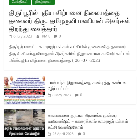
செய்திகள்
நிகழ்வுகள்
திருப்பூரில் புதிய விற்பனை நிலையத்தை
தலைவர் திரு. தமிழருவி மணியன் அவர்கள்
திறந்து வைத்தார்
6 July 2023
KMK
0
திருப்பூர் மாவட்ட காமராஜர் மக்கள் கட்சியின் முன்னணித் தலைவர்
திரு சி.சி.எம்.தாமோதரன் அவர்களின் நிறுவனமான காவேரி காட்டன்
மில்ஸ்,புதிய விற்பனை நிலையத்தை ( 06 -07 -2023
டாஸ்மார்க் நிறுவனத்தை கண்டித்து கண்டன
ஆர்ப்பாட்டம்
0
8 May 2023
சாலைகளை தரமாக சீரமைக்க முன்வர
வரவேண்டும் – காரைக்கால் காமராஜர் மக்கள்
கட்சி வேண்டுகோள்
0
25 April 2023