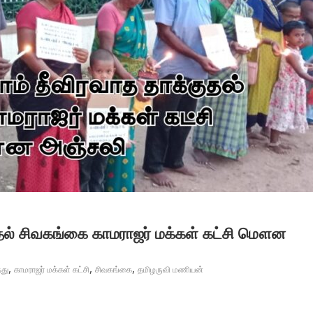
குதல் சிவகங்கை காமராஜர் மக்கள் கட்சி மௌன
,
,
,
து
காமராஜர் மக்கள் கட்சி
சிவகங்கை
தமிழருவி மணியன்