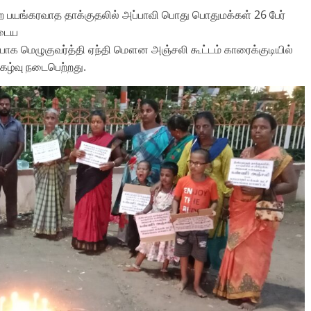
்ற பயங்கரவாத தாக்குதலில் அப்பாவி பொது பொதுமக்கள் 26 பேர்
யடைய
்பாக மெழுகுவர்த்தி ஏந்தி மௌன அஞ்சலி கூட்டம் காரைக்குடியில்
கழ்வு நடைபெற்றது.