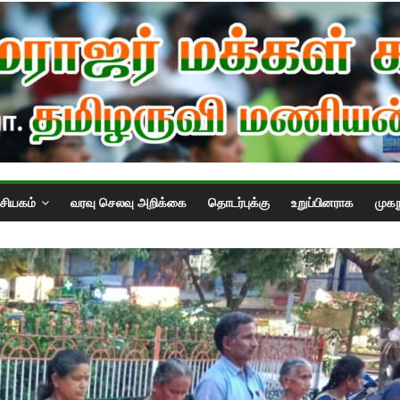
்சியகம்
வரவு செலவு அறிக்கை
தொடர்புக்கு
உறுப்பினராக
முகந