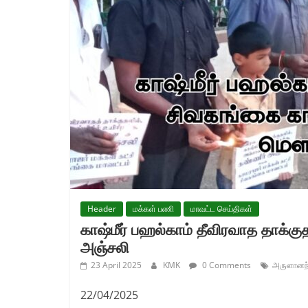
Header
மக்கள் பணி
மாவட்ட செய்திகள்
காஷ்மீர் பஹல்காம் தீவிரவாத தாக்
அஞ்சலி
23 April 2025
KMK
0 Comments
அருளானந்
22/04/2025