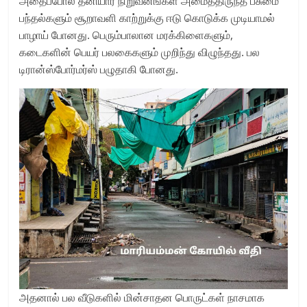
அதைப்போல் தனியார் நிறுவனங்கள் அமைத்திருந்த பசுமை
பந்தல்களும் சூறாவளி காற்றுக்கு ஈடு கொடுக்க முடியாமல்
பாழாய் போனது. பெரும்பாலான மரக்கிளைகளும்,
கடைகளின் பெயர் பலகைகளும் முறிந்து விழுந்தது. பல
டிரான்ஸ்போர்மர்ஸ் பழுதாகி போனது.
அதனால் பல வீடுகளில் மின்சாதன பொருட்கள் நாசமாக