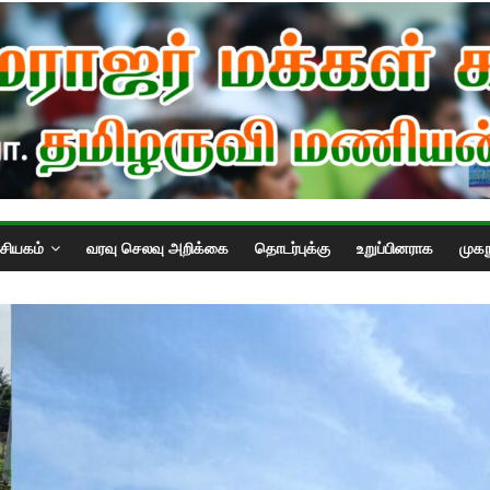
்சியகம்
வரவு செலவு அறிக்கை
தொடர்புக்கு
உறுப்பினராக
முகந