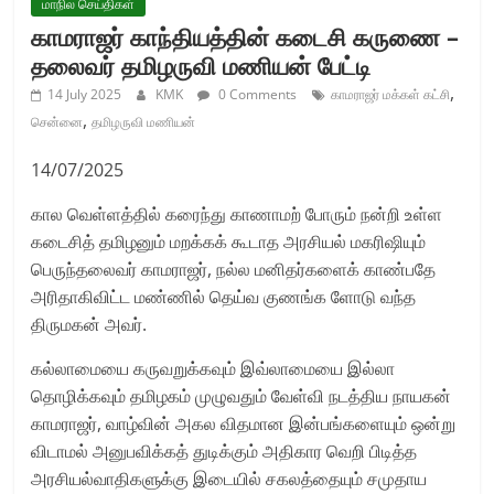
மாநில செய்திகள்
காமராஜர் காந்தியத்தின் கடைசி கருணை –
தலைவர் தமிழருவி மணியன் பேட்டி
,
14 July 2025
KMK
0 Comments
காமராஜர் மக்கள் கட்சி
,
சென்னை
தமிழருவி மணியன்
14/07/2025
கால வெள்ளத்தில் கரைந்து காணாமற் போரும் நன்றி உள்ள
கடைசித் தமிழனும் மறக்கக் கூடாத அரசியல் மகரிஷியும்
பெருந்தலைவர் காமராஜர், நல்ல மனிதர்களைக் காண்பதே
அரிதாகிவிட்ட மண்ணில் தெய்வ குணங்க ளோடு வந்த
திருமகன் அவர்.
கல்லாமையை கருவறுக்கவும் இவ்லாமையை இல்லா
தொழிக்கவும் தமிழகம் முழுவதும் வேள்வி நடத்திய நாயகன்
காமராஜர், வாழ்வின் அகல விதமான இன்பங்களையும் ஒன்று
விடாமல் அனுபவிக்கத் துடிக்கும் அதிகார வெறி பிடித்த
அரசியல்வாதிகளுக்கு இடையில் சகலத்தையும் சமுதாய