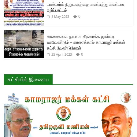
டாஸ்மார்க் நிறுவனத்தை கண்டித்து கண்டன
ஆர்ப்பாட்டம்
0
8 May 2023
சாலைகளை தரமாக சீரமைக்க முன்வர
வரவேண்டும் – காரைக்கால் காமராஜர் மக்கள்
கட்சி வேண்டுகோள்
0
25 April 2023
கட்சியில் இணைய