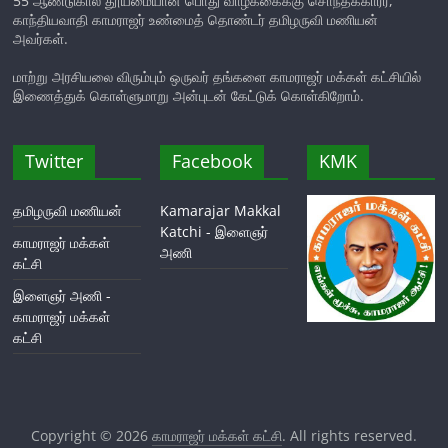
55 ஆண்டுகால தூய்மையான பொது வாழ்க்கைக்கு சொந்தக்காரர்,
காந்தியவாதி காமராஜர் உண்மைத் தொண்டர் தமிழருவி மணியன்
அவர்கள்.
மாற்று அரசியலை விரும்பும் ஒருவர் தங்களை காமராஜர் மக்கள் கட்சியில்
இணைத்துக் கொள்ளுமாறு அன்புடன் கேட்டுக் கொள்கிறோம்.
Twitter
Facebook
KMK
தமிழருவி மணியன்
Kamarajar Makkal
Katchi - இளைஞர்
காமராஜர் மக்கள்
அணி
கட்சி
இளைஞர் அணி -
காமராஜர் மக்கள்
கட்சி
Copyright © 2026
காமராஜர் மக்கள் கட்சி
. All rights reserved.